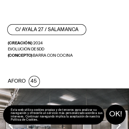
C/ AYALA 27 / SALAMANCA
(CREACIÓN) 
2024
EVOLUCIÓN DE SDD
(CONCEPTO) 
BARRA CON COCINA
AFORO     
45 
Esta web utiliza cookies propias y de terceros para analizar su 
OK!
navegación y ofrecerle un servicio más personalizado acorde a sus 
intereses. Continuar navegando implica la aceptación de nuestra 
Política de Cookies
.