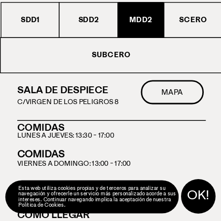
MDD2
SDD1
SDD2
SCERO
SUBCERO
SALA DE DESPIECE
MAPA
C/VIRGEN DE LOS PELIGROS 8
COMIDAS
LUNES A JUEVES: 13:30 - 17:00
COMIDAS
VIERNES A DOMINGO: 13:00 - 17:00
CENAS
Esta web utiliza cookies propias y de terceros para analizar su 
OK!
navegación y ofrecerle un servicio más personalizado acorde a sus 
LUNES A DOMINGO: 19:30 - 00:30
intereses. Continuar navegando implica la aceptación de nuestra 
Política de Cookies
.
CÓMO LLEGAR